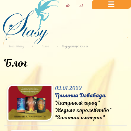
Блог Stasy
Блог
Відгуки про книги
Блог
03.01.2022
Трилогия Дэвабада
"Латунный город"
"Медное королевство"
"Золотая империя"