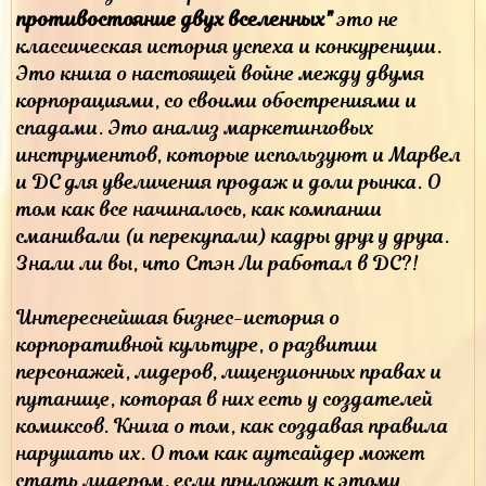
противостояние двух вселенных"
это не
классическая история успеха и конкуренции.
Это книга о настоящей войне между двумя
корпорациями, со своими обострениями и
спадами. Это анализ маркетинговых
инструментов, которые иcпользуют и Марвел
и ДС для увеличения продаж и доли рынка. О
том как все начиналось, как компании
сманивали (и перекупали) кадры друг у друга.
Знали ли вы, что Стэн Ли работал в ДС?!
Интереснейшая бизнес-история о
корпоративной культуре, о развитии
персонажей, лидеров, лицензионных правах и
путанице, которая в них есть у создателей
комиксов. Книга о том, как создавая правила
нарушать их. О том как аутсайдер может
стать лидером, если приложит к этому