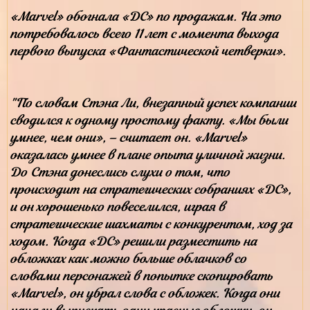
«Marvel» обогнала «DC» по продажам. На это
потребовалось всего 11 лет с момента выхода
первого выпуска «Фантастической четверки».
"По словам Стэна Ли, внезапный успех компании
сводился к одному простому факту. «Мы были
умнее, чем они», – считает он. «Marvel»
оказалась умнее в плане опыта уличной жизни.
До Стэна донеслись слухи о том, что
происходит на стратегических собраниях «DC»,
и он хорошенько повеселился, играя в
стратегические шахматы с конкурентом, ход за
ходом. Когда «DC» решили разместить на
обложках как можно больше облачков со
словами персонажей в попытке скопировать
«Marvel», он убрал слова с обложек. Когда они