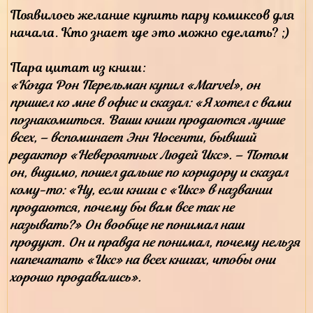
Появилось желание купить пару комиксов для
начала. Кто знает где это можно сделать? ;)
Пара цитат из книги:
«Когда Рон Перельман купил «Marvel», он
пришел ко мне в офис и сказал: «Я хотел с вами
познакомиться. Ваши книги продаются лучше
всех, – вспоминает Энн Носенти, бывший
редактор «Невероятных Людей Икс». – Потом
он, видимо, пошел дальше по коридору и сказал
кому-то: «Ну, если книги с «Икс» в названии
продаются, почему бы вам все так не
называть?» Он вообще не понимал наш
продукт. Он и правда не понимал, почему нельзя
напечатать «Икс» на всех книгах, чтобы они
хорошо продавались».