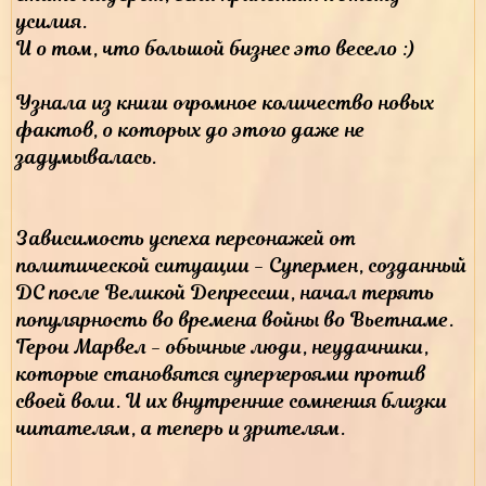
усилия.
И о том, что большой бизнес это весело :)
Узнала из книги огромное количество новых
фактов, о которых до этого даже не
задумывалась.
Зависимость успеха персонажей от
политической ситуации - Супермен, созданный
ДС после Великой Депрессии, начал терять
популярность во времена войны во Вьетнаме.
Герои Марвел - обычные люди, неудачники,
которые становятся супергероями против
своей воли. И их внутренние сомнения близки
читателям, а теперь и зрителям.