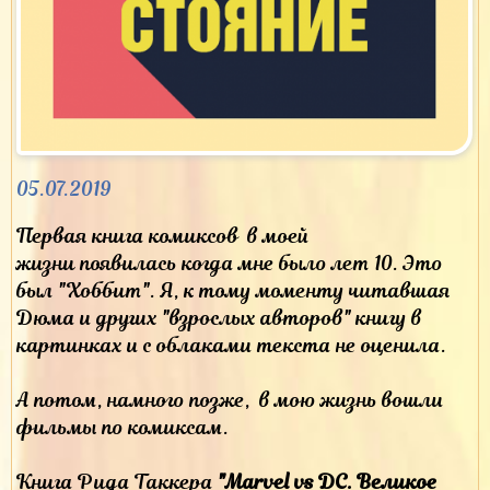
05.07.2019
Первая книга комиксов в моей
жизни появилась когда мне было лет 10. Это
был "Хоббит". Я, к тому моменту читавшая
Дюма и других "взрослых авторов" книгу в
картинках и с облаками текста не оценила.
А потом, намного позже, в мою жизнь вошли
фильмы по комиксам.
Книга Рида Таккера
"Marvel vs DC. Великое