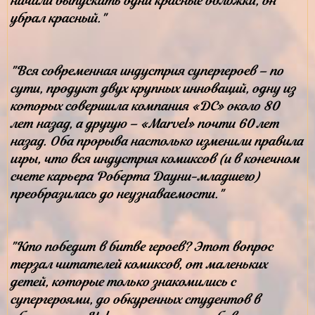
начали выпускать одни красные обложки, он
убрал красный."
"Вся современная индустрия супергероев – по
сути, продукт двух крупных инноваций, одну из
которых совершила компания «DC» около 80
лет назад, а другую – «Marvel» почти 60 лет
назад. Оба прорыва настолько изменили правила
игры, что вся индустрия комиксов (и в конечном
счете карьера Роберта Дауни-младшего)
преобразилась до неузнаваемости."
"Кто победит в битве героев? Этот вопрос
терзал читателей комиксов, от маленьких
детей, которые только знакомились с
супергероями, до обкуренных студентов в