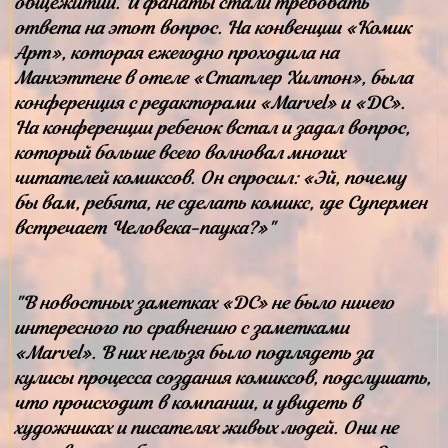
общежитии. И фанаты стали требовать
ответа на этот вопрос. На конвенции «Комик
Арт», которая ежегодно проходила на
Манхэттене в отеле «Статлер Хилтон», была
конференция с редакторами «Marvel» и «DC».
На конференции ребенок встал и задал вопрос,
который больше всего волновал многих
читателей комиксов. Он спросил: «Эй, почему
бы вам, ребята, не сделать комикс, где Супермен
встречает Человека-паука?»"
"В новостных заметках «DC» не было ничего
интересного по сравнению с заметками
«Marvel». В них нельзя было подглядеть за
кулисы процесса создания комиксов, подслушать,
что происходит в компании, и увидеть в
художниках и писателях живых людей. Они не