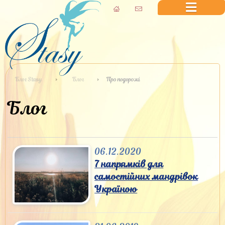
Блог Stasy
Блог
Про подорожі
Блог
06.12.2020
7 напрямків для
самостійних мандрівок
Україною