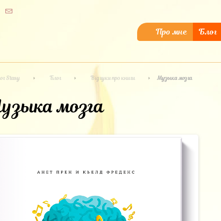
Про мне
Блог
ог Stasy
Блог
Відгуки про книги
Музыка мозга
узыка мозга