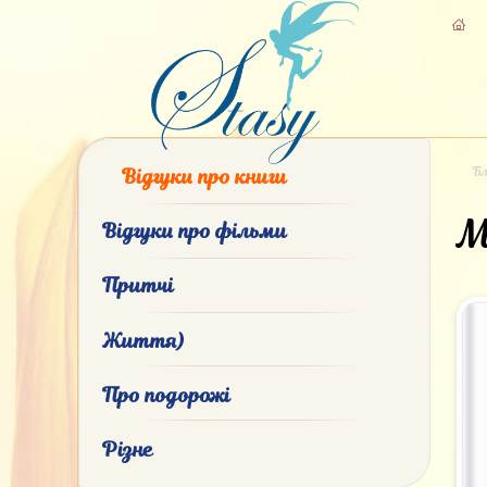
Бл
Відгуки про книги
М
Відгуки про фільми
Притчі
Життя)
Про подорожі
Різне