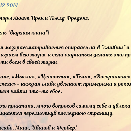
12.2014
торы Аннет Прен и Кьелд Фреденс.
нь "вкусная книга"!
ш мозг рассматривается опираясь на 8 "клавиш" и
 играем всю жизнь, и если научиться делать это 
ти всем в своей жизни.
акс, «Мысли», «Ценности», «Тело», «Восприятие»
спехи» - каждая глава увлекает примерами и рек
жет найти что-то свое.
ого практики, много вопросов самому себе и увле
чинается перелистнув последнюю страницу.
асибо, Манн, Иванов и Фербер!