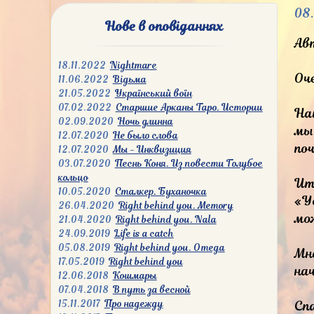
08.
Нове в оповіданнях
Ав
18.11.2022
Nightmare
Оче
11.06.2022
Відьма
21.05.2022
Український воїн
07.02.2022
Старшие Арканы Таро. Истории
На
02.09.2020
Ночь длинна
мы
12.07.2020
Не было слова
поч
12.07.2020
Мы - Инквизиция
03.07.2020
Песнь Коня. Из повести Голубое
кольцо
Ит
10.05.2020
Сталкер. Буханочка
«У
26.04.2020
Right behind you. Memory
мо
21.04.2020
Right behind you. Nala
24.09.2019
Life is a catch
05.08.2019
Right behind you. Omega
Мн
17.05.2019
Right behind you
на
12.06.2018
Кошмары
07.04.2018
В путь за весной
Сп
15.11.2017
Про надежду