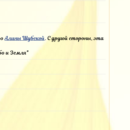
ро
Алины Шубской
. С другой стороны, эта
бо и Земля"