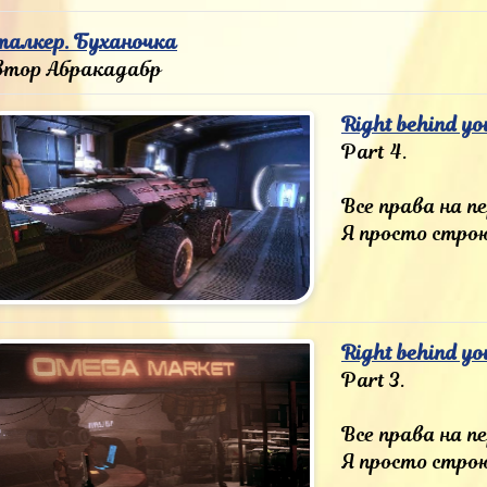
талкер. Буханочка
втор Абракадабр
Right behind y
Part 4.
Все права на 
Я просто строю
Right behind yo
Part 3.
Все права на 
Я просто строю