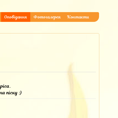
Оповідання
Фотогалерея
Контакти
ріса.
а піску :)