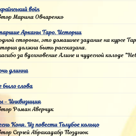
країнський воїн
втор Марина Овчаренко
таршие Арканы Таро. Истории
 одной стороны, это домашнее задание на курсе Та
стория должна быть рассказана.
пасибо за вдохновение Алине и чудесной колоде "Не
очь длинна
е было слова
ы - Инквизиция
втор Роман Аверчук
еснь Коня. Из повести Голубое кольцо
втор Сергей Абракадабр Позднюк