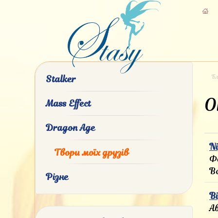
Бл
Stalker
О
Mass Effect
Dragon Age
N
Твори моїх друзів
Фе
В
Різне
В
А