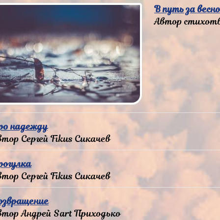
В путь за весн
Автор стихотв
ро надежду
втор Сергей Fikus Сикачев
рогулка
втор Сергей Fikus Сикачев
озвращение
втор Андрей Sart Приходько