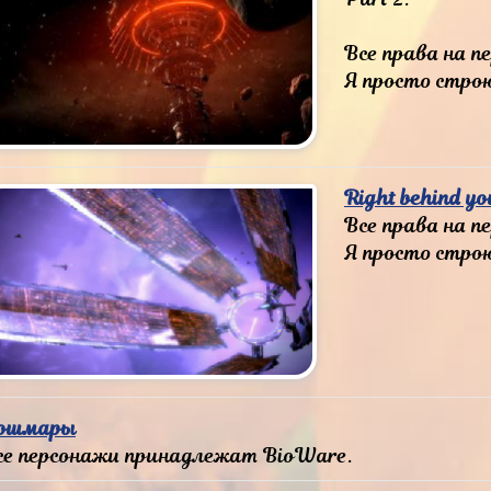
Все права на 
Я просто строю
Right behind yo
Все права на 
Я просто строю
ошмары
се персонажи принадлежат BioWare.