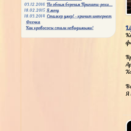
03.12.2016
По обоим берегам Припяти-реки...
18.02.2015
Я могу
18.03.2014
Сталкер умер! - кричит интернет
Феечка
Li
Как кровососы стали невидимыми!
Ко
ф
В
А
Х
В
Я