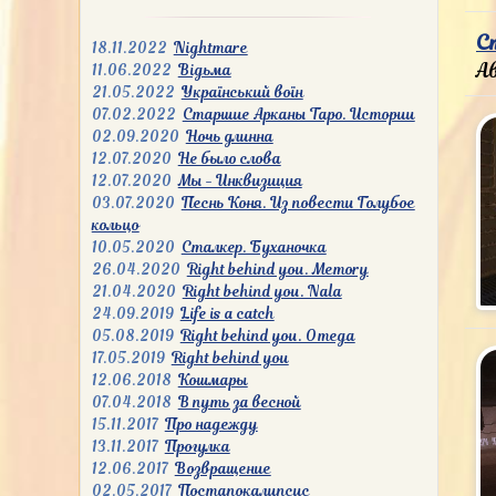
С
18.11.2022
Nightmare
А
11.06.2022
Відьма
21.05.2022
Український воїн
07.02.2022
Старшие Арканы Таро. Истории
02.09.2020
Ночь длинна
12.07.2020
Не было слова
12.07.2020
Мы - Инквизиция
03.07.2020
Песнь Коня. Из повести Голубое
кольцо
10.05.2020
Сталкер. Буханочка
26.04.2020
Right behind you. Memory
21.04.2020
Right behind you. Nala
24.09.2019
Life is a catch
05.08.2019
Right behind you. Omega
17.05.2019
Right behind you
12.06.2018
Кошмары
07.04.2018
В путь за весной
15.11.2017
Про надежду
13.11.2017
Прогулка
12.06.2017
Возвращение
02.05.2017
Постапокалипсис