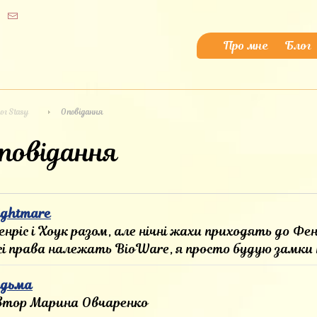
Про мне
Блог
ог Stasy
Оповідання
повідання
ightmare
нріс і Хоук разом, але нічні жахи приходять до Фен
сі права належать BioWare, я просто будую замки н
ідьма
втор Марина Овчаренко