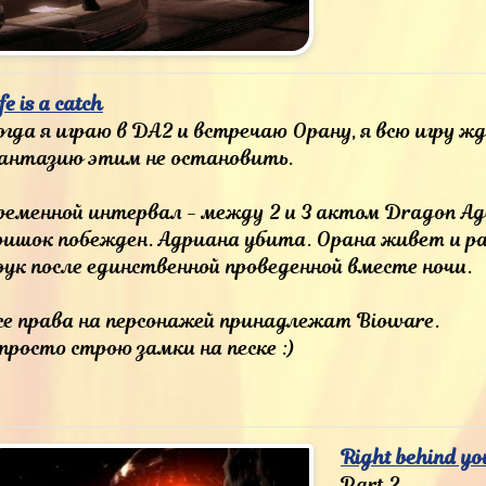
fe is a catch
гда я играю в ДА2 и встречаю Орану, я всю игру жду
антазию этим не остановить.
ременной интервал - между 2 и 3 актом Dragon Ag
ришок побежден. Адриана убита. Орана живет и р
оук после единственной проведенной вместе ночи.
се права на персонажей принадлежат Bioware.
 просто строю замки на песке :)
Right behind y
Part 2.