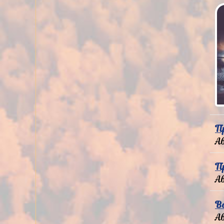
П
А
П
А
В
А