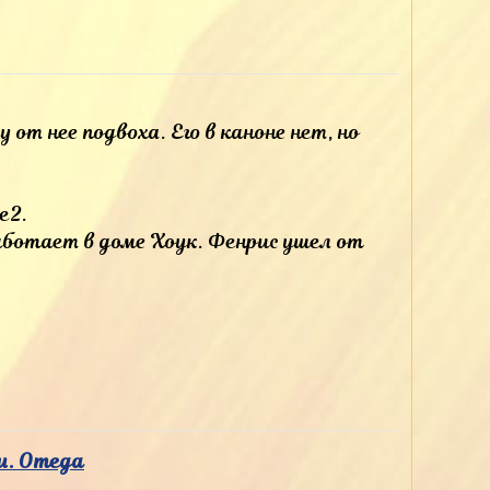
 от нее подвоха. Его в каноне нет, но
e2.
аботает в доме Хоук. Фенрис ушел от
ou. Omega