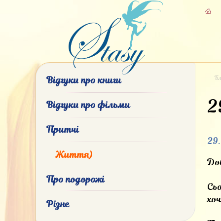
Бл
Відгуки про книги
2
Відгуки про фільми
Притчі
29
Життя)
Доб
Про подорожі
Сьо
хо
Різне