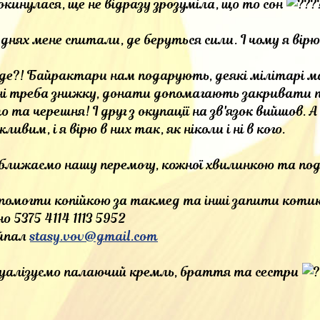
кинулася, ще не відразу зрозуміла, що то сон
днях мене спитали, де беруться сили. І чому я вірю
 де?! Байрактари нам подарують, деякі мілітарі м
і треба знижку, донати допомагають закривати пот
о та черешня! І друг з окупації на зв'язок вийшов.
ливим, і я вірю в них так, як ніколи і ні в кого.
ближаємо нашу перемогу, кожної хвилинкою та по
помогти копійкою за такмед та інші запити коти
о 5375 4114 1113 5952
йпал
stasy.vov@gmail.com
зуалізуємо палаючий кремль, браття та сестри