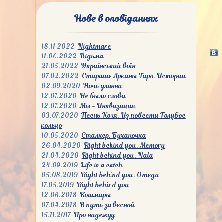
Нове в оповіданнях
18.11.2022
Nightmare
11.06.2022
Відьма
21.05.2022
Український воїн
07.02.2022
Старшие Арканы Таро. Истории
02.09.2020
Ночь длинна
12.07.2020
Не было слова
12.07.2020
Мы - Инквизиция
03.07.2020
Песнь Коня. Из повести Голубое
кольцо
10.05.2020
Сталкер. Буханочка
26.04.2020
Right behind you. Memory
21.04.2020
Right behind you. Nala
24.09.2019
Life is a catch
05.08.2019
Right behind you. Omega
17.05.2019
Right behind you
12.06.2018
Кошмары
07.04.2018
В путь за весной
15.11.2017
Про надежду