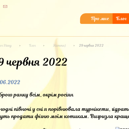
Про мне
Блог
ог Stasy
Блог
Життя)
29 червня 2022
9 червня 2022
.06.2022
рого ранку всім, окрім росіян
годні півночі у сні я порівнювала турнікети, гідрат
чуть продати фігню моїм котикам. Вигризла кращ