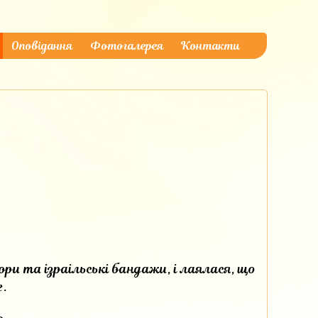
Оповідання
Фотогалерея
Контакти
ори та ізраільські бандажи, і лаялася, що
е.