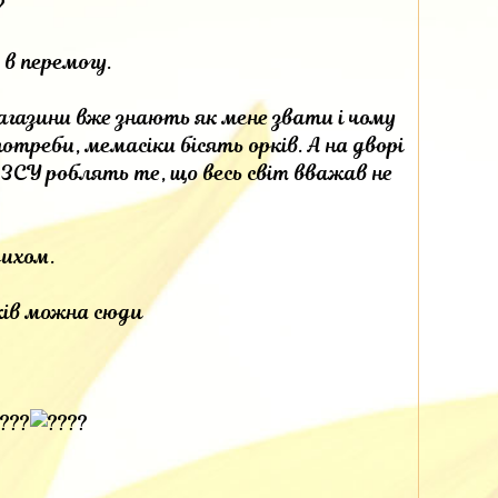
 в перемогу.
агазини вже знають як мене звати і чому
реби, мемасіки бісять орків. А на дворі
 А ЗСУ роблять те, що весь світ вважав не
дихом.
ків можна сюди