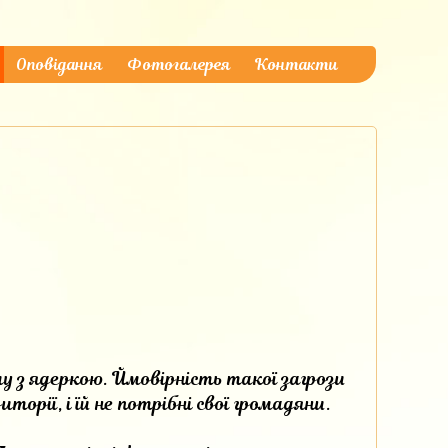
Оповідання
Фотогалерея
Контакти
у з ядеркою. Ймовірність такої загрози
торії, і їй не потрібні свої громадяни.