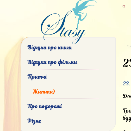
Бл
Відгуки про книги
2
Відгуки про фільми
Притчі
23
Життя)
Доб
Про подорожі
Тро
буд
Різне