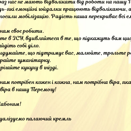
аз нас не мають відволікати від роботи на нашу П
ь-які емоційні гойдалки працюють відволікаючи, а
лосили мобілізацію. Радість наша перекриває всі ем
 нам своє робити.
рте в ЗСУ, вдивляйтеся в те, що підкажуть вам 
йдіть собі діло.
идумайте, що підтримує вас, малюйте, трольте ро
ирайте гуманітарку.
рігайте кукуху в гнізді.
нам потрібен кожен і кожна, нам потрібна віра, як
віра в нашу Перемогу!
Мабоном!
зуалізуємо палаючий кремль