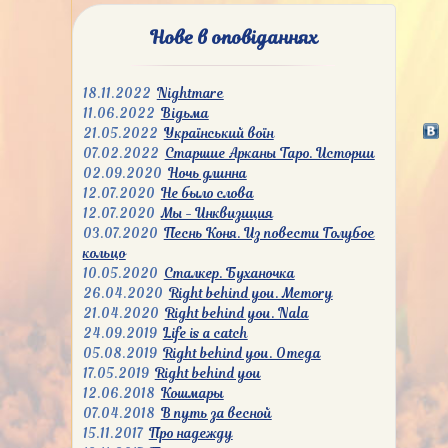
Нове в оповіданнях
18.11.2022
Nightmare
11.06.2022
Відьма
21.05.2022
Український воїн
07.02.2022
Старшие Арканы Таро. Истории
02.09.2020
Ночь длинна
12.07.2020
Не было слова
12.07.2020
Мы - Инквизиция
03.07.2020
Песнь Коня. Из повести Голубое
кольцо
10.05.2020
Сталкер. Буханочка
26.04.2020
Right behind you. Memory
21.04.2020
Right behind you. Nala
24.09.2019
Life is a catch
05.08.2019
Right behind you. Omega
17.05.2019
Right behind you
12.06.2018
Кошмары
07.04.2018
В путь за весной
15.11.2017
Про надежду