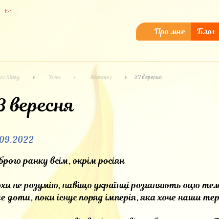
Про мне
Блог
ог Stasy
Блог
Життя)
23 вересня
3 вересня
.09.2022
рого ранку всім, окрім росіян
хи не розумію, навіщо українці розганяють оцю тем
е доти, поки існує поряд імперія, яка хоче наши тери