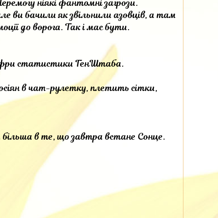
еремогу ніякі фантомні загрози.
ле ви бачили як звільнили азовців, а там
оції до ворога. Так і має бути.
цифри статистики ГенШтаба.
сіян в чат-рулетку, плетить сітки,
а більша в те, що завтра встане Сонце.